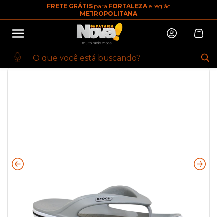
FRETE GRÁTIS
para
FORTALEZA
e região
10% OFF na primeira compra
METROPOLITANA
Abrir
Baixe o app. Cupom BEMVINDO10
(100+)
Início
·
CHINELO
·
MASCULINO
·
PRAIA
·
Chinelo Cinza Bayaband Flip |
Crocs