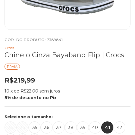
CÓD. DO PRODUTO:
7389841
Crocs
Chinelo Cinza Bayaband Flip | Crocs
PRAIA
R$219,99
10
x de
R$22,00
sem juros
Selecione o tamanho:
33
34
35
36
37
38
39
40
41
42