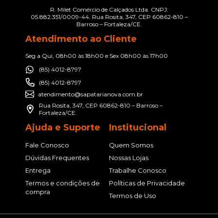
R. Milet Comércio de Calçados Ltda. CNPJ:
05.882.351/0009-44. Rua Rosita, 347, CEP 60862-810 –
Barroso – Fortaleza/CE.
Atendimento ao Cliente
Seg a Qui, 08h00 às 18h00 e Sex 08h00 às 17h00
(85) 4012-8797
(85) 4012-8797
atendimento@sapatarianova.com.br
Rua Rosita, 347, CEP 60862-810 – Barroso –
Fortaleza/CE.
Ajuda e Suporte
Institucional
Fale Conosco
Quem Somos
Dúvidas Frequentes
Nossas Lojas
Entrega
Trabalhe Conosco
Termos e condições de
Políticas de Privacidade
compra
Termos de Uso