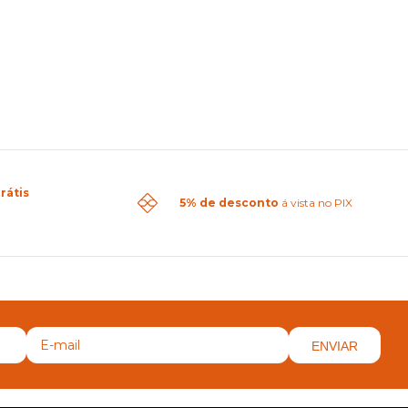
rátis
5% de desconto
á vista no PIX
ENVIAR