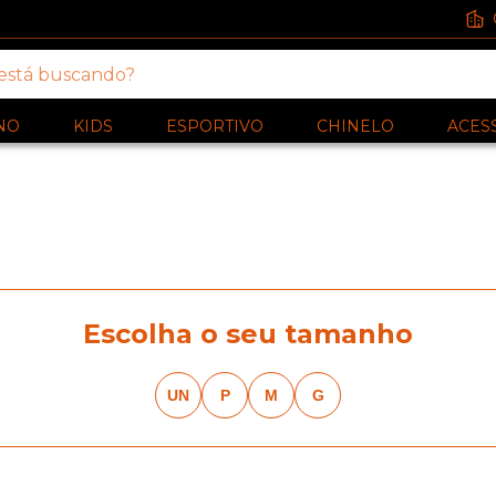
NO
KIDS
ESPORTIVO
CHINELO
ACES
Escolha o seu tamanho
UN
P
M
G