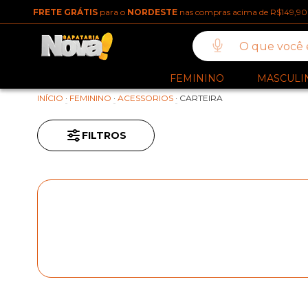
FRETE GRÁTIS
para o
NORDESTE
nas compras acima de R$149,90
FEMININO
MASCULI
INÍCIO
·
FEMININO
·
ACESSORIOS
·
CARTEIRA
FILTROS