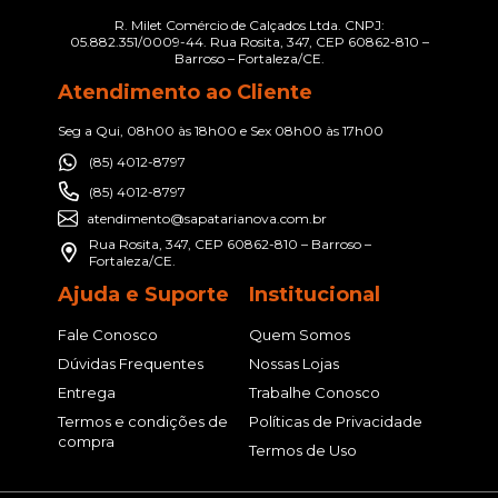
R. Milet Comércio de Calçados Ltda. CNPJ:
05.882.351/0009-44. Rua Rosita, 347, CEP 60862-810 –
Barroso – Fortaleza/CE.
Atendimento ao Cliente
Seg a Qui, 08h00 às 18h00 e Sex 08h00 às 17h00
(85) 4012-8797
(85) 4012-8797
atendimento@sapatarianova.com.br
Rua Rosita, 347, CEP 60862-810 – Barroso –
Fortaleza/CE.
Ajuda e Suporte
Institucional
Fale Conosco
Quem Somos
Dúvidas Frequentes
Nossas Lojas
Entrega
Trabalhe Conosco
Termos e condições de
Políticas de Privacidade
compra
Termos de Uso