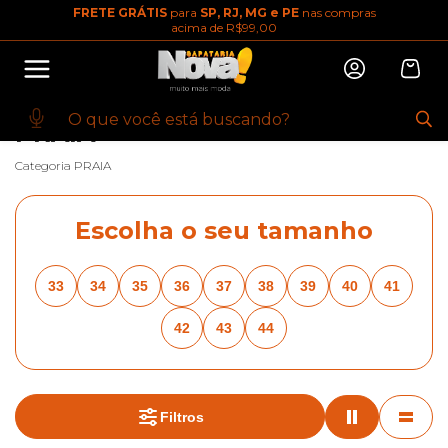
FRETE GRÁTIS
para
SP, RJ, MG e PE
nas compras
10% OFF na primeira compra
acima de R$99,00
Abrir
Baixe o app. Cupom BEMVINDO10
(100+)
INÍCIO
·
FEMININO
·
PRAIA
PRAIA
Categoria PRAIA
Escolha o seu tamanho
33
34
35
36
37
38
39
40
41
42
43
44
Filtros