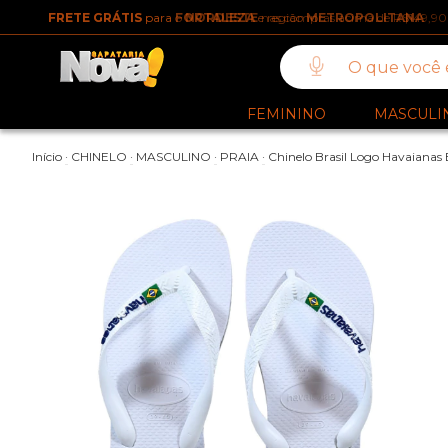
FRETE GRÁTIS
para
FORTALEZA
e região
METROPOLITANA
FEMININO
MASCULI
Início
·
CHINELO
·
MASCULINO
·
PRAIA
·
Chinelo Brasil Logo Havaianas