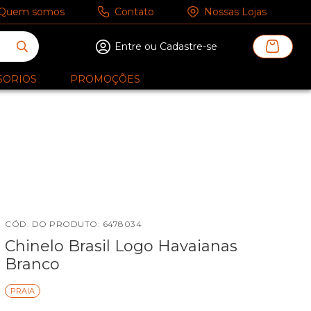
Quem somos
Contato
Nossas Lojas
Entre ou Cadastre-se
SORIOS
PROMOÇÕES
CÓD. DO PRODUTO:
6478034
Chinelo Brasil Logo Havaianas
Branco
PRAIA