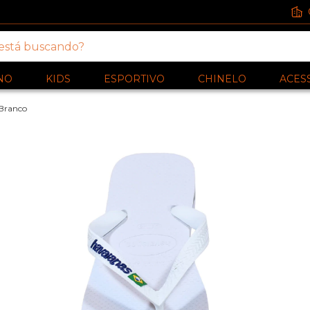
NO
KIDS
ESPORTIVO
CHINELO
ACES
 Branco