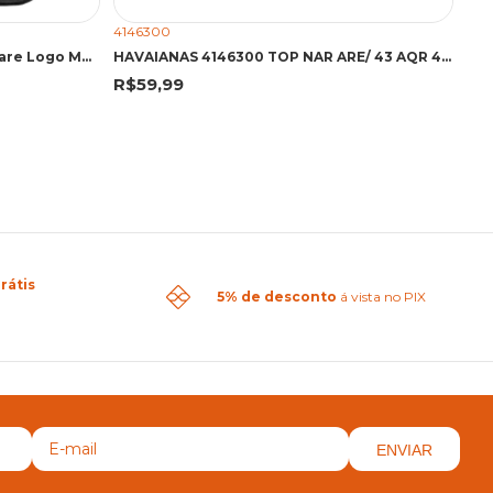
4146300
Chinelo de Dedo Preto Slim Square Logo Metallic | Havaianas
HAVAIANAS 4146300 TOP NAR ARE/ 43 AQR 4146300 AREIA/AREIA
R$
R$59,99
rátis
5% de desconto
á vista no PIX
ENVIAR