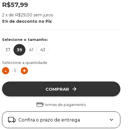
R$57,99
2
x de
R$29,00
sem juros
Selecione o tamanho:
37
39
41
43
Selecione a quantidade:
-
+
COMPRAR
Formas de pagamento
Confira o prazo de entrega