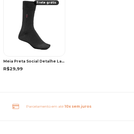
Frete grátis
Meia Preta Social Detalhe Lateral | Lupo
R$29,99
 juros
Frete Grátis Brasil