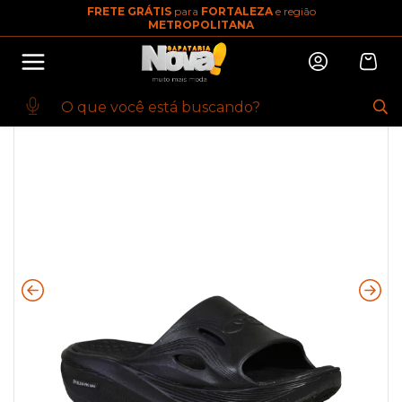
FRETE GRÁTIS
para
FORTALEZA
e região
10% OFF na primeira compra
METROPOLITANA
Abrir
Baixe o app. Cupom BEMVINDO10
(100+)
Início
·
MASCULINO
·
GASPEA
·
Chinelo Preto Pós Corre | Olympikus