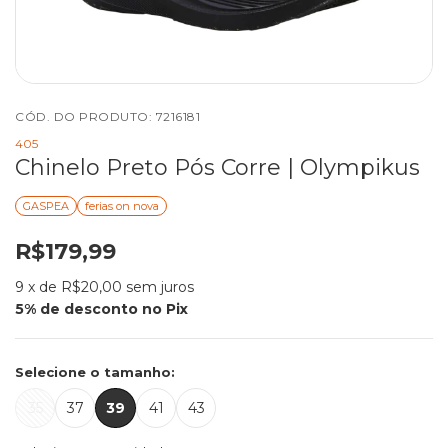
CÓD. DO PRODUTO:
7216181
405
Chinelo Preto Pós Corre | Olympikus
GASPEA
ferias on nova
R$179,99
9
x de
R$20,00
sem juros
Selecione o tamanho:
35
37
39
41
43