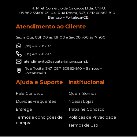
R. Milet Comércio de Calçados Ltda. CNPJ:
05.882.351/0009-44. Rua Rosita, 347, CEP 60862-810 –
Barroso – Fortaleza/CE.
Atendimento ao Cliente
Seg a Qui, 08h00 às 18h00 e Sex 08h00 às 17h00
(85) 4012-8797
(85) 4012-8797
atendimento@sapatarianova.com.br
Rua Rosita, 347, CEP 60862-810 – Barroso –
Fortaleza/CE.
Ajuda e Suporte
Institucional
Fale Conosco
Quem Somos
Dúvidas Frequentes
Nossas Lojas
Entrega
Trabalhe Conosco
Termos e condições de
Políticas de Privacidade
compra
Termos de Uso