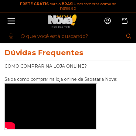
FRETE GRÁTIS
para o
BRASIL
nas compras acima de
10% OFF na primeira compra
R$199,90
Abrir
Baixe o app. Cupom BEMVINDO10
(100+)
Menu Institucional
Dúvidas Frequentes
COMO COMPRAR NA LOJA ONLINE?
Saiba como comprar na loja online da Sapataria Nova: