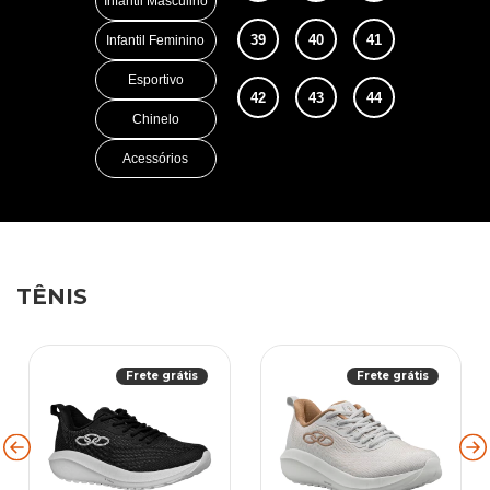
Infantil Masculino
39
40
41
Infantil Feminino
Esportivo
42
43
44
Chinelo
Acessórios
TÊNIS
Frete grátis
Frete grátis