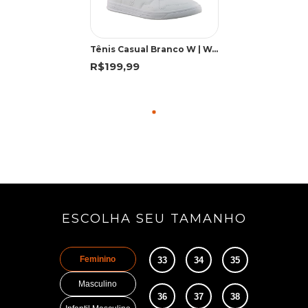
Tênis Casual Branco W | West Coast
R$199,99
ESCOLHA SEU TAMANHO
Feminino
33
34
35
Masculino
36
37
38