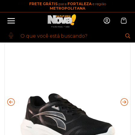
FRETE GRÁTIS
para
FORTALEZA
e região
10% OFF na primeira compra
METROPOLITANA
Abrir
Baixe o app. Cupom BEMVINDO10
(100+)
Início
·
ESPORTIVO
·
TENIS FEMININO
·
TRAINING
·
Tênis de Treino Preto
Byte | Kolosh