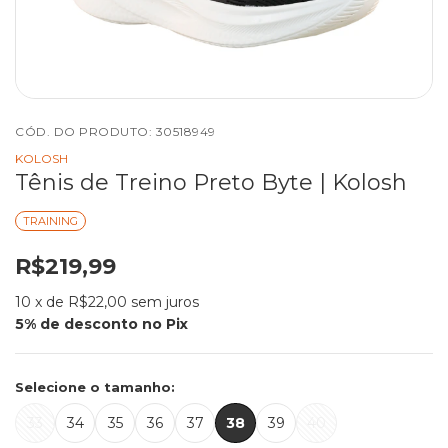
CÓD. DO PRODUTO:
30518949
KOLOSH
Tênis de Treino Preto Byte | Kolosh
TRAINING
R$219,99
10
x de
R$22,00
sem juros
Selecione o tamanho:
33
34
35
36
37
38
39
40