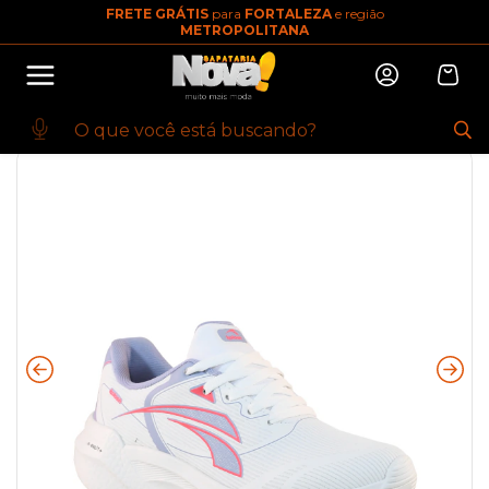
FRETE GRÁTIS
para
FORTALEZA
e região
10% OFF na primeira compra
METROPOLITANA
Abrir
Baixe o app. Cupom BEMVINDO10
(100+)
Início
·
ESPORTIVO
·
TENIS FEMININO
·
TRAINING
·
Tênis de Treino
Branco Byte | Kolosh