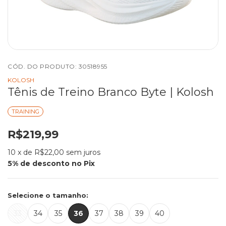
CÓD. DO PRODUTO:
30518955
KOLOSH
Tênis de Treino Branco Byte | Kolosh
TRAINING
R$219,99
10
x de
R$22,00
sem juros
Selecione o tamanho:
33
34
35
36
37
38
39
40