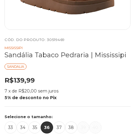
CÓD. DO PRODUTO:
30519469
MISSISSIPI
Sandália Tabaco Pedraria | Mississipi
SANDALIA
R$139,99
7
x de
R$20,00
sem juros
Selecione o tamanho:
33
34
35
36
37
38
39
40