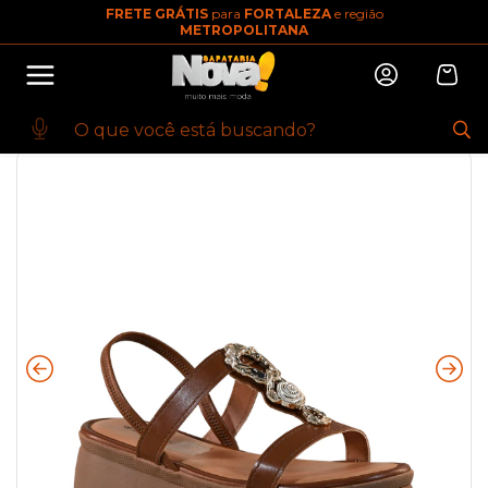
FRETE GRÁTIS
para
FORTALEZA
e região
10% OFF na primeira compra
METROPOLITANA
Abrir
Baixe o app. Cupom BEMVINDO10
(100+)
Início
·
FEMININO
·
CALCADO
·
SANDALIA
·
Sandália Tabaco Pedraria |
Mississipi