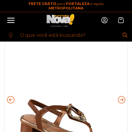
FRETE GRÁTIS
para
FORTALEZA
e região
10% OFF na primeira compra
METROPOLITANA
Abrir
Baixe o app. Cupom BEMVINDO10
(100+)
Início
·
FEMININO
·
CALCADO
·
SANDALIA
·
MISSISSIPI J1313 MAB
TABACO J1313 TABACO