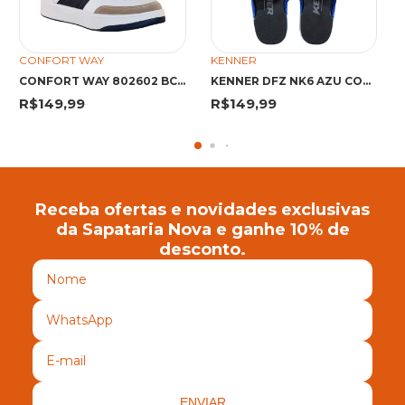
CONFORT WAY
KENNER
CONFORT WAY 802602 BCO/MHO
KENNER DFZ NK6 AZU COO/PTO 35 FDG DFZ AZUL COOL/PRETO
R$149,99
R$149,99
Receba ofertas e novidades exclusivas
da Sapataria Nova e ganhe 10% de
desconto.
ENVIAR