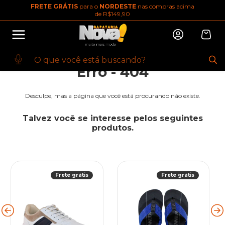
FRETE GRÁTIS
para o
NORDESTE
nas compras acima
10% OFF na primeira compra
de R$149,90
Abrir
Baixe o app. Cupom BEMVINDO10
(100+)
Erro - 404
Desculpe, mas a página que você está procurando não existe.
Talvez você se interesse pelos seguintes
produtos.
Frete grátis
Frete grátis