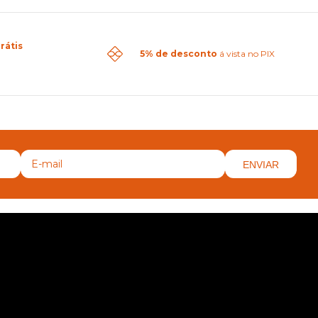
rátis
5% de desconto
á vista no PIX
ENVIAR