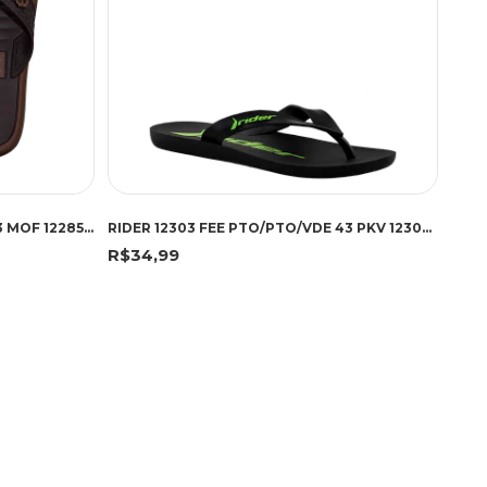
CARTAGO 12285 COI MRR/MRR 43 MOF 12285 MARROM/MARROM
RIDER 12303 FEE PTO/PTO/VDE 43 PKV 12303 PRETO/PRETO/VERDE
R$34,99