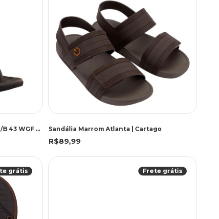
CARTAGO 12530 EGE IV MRR/MRR/B 43 WGF 12530 MARROM/MARROM/BEGE
Sandália Marrom Atlanta | Cartago
R$89,99
te grátis
Frete grátis