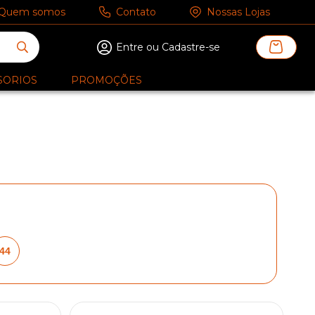
Quem somos
Contato
Nossas Lojas
Entre ou Cadastre-se
SORIOS
PROMOÇÕES
44