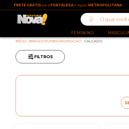
FRETE GRÁTIS
para
FORTALEZA
e região
METROPOLITANA
FEMININO
MASCULI
INÍCIO
·
BREADCRUMBS.PROMOCAO
·
CALCADO
FILTROS
3