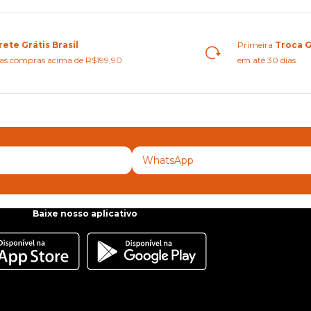
rete Grátis Brasil
Primeira
Troca G
as compras acima de R$199,90
em até 30 dias
Baixe nosso aplicativo