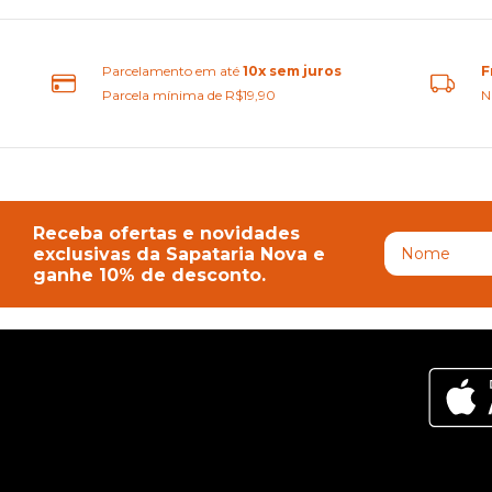
Parcelamento em até
10x sem juros
F
Parcela mínima de R$19,90
N
Receba ofertas e novidades
exclusivas da Sapataria Nova e
ganhe 10% de desconto.