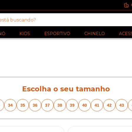
NO
KIDS
ESPORTIVO
CHINELO
ACES
Escolha o seu tamanho
3
34
35
36
37
38
39
40
41
42
43