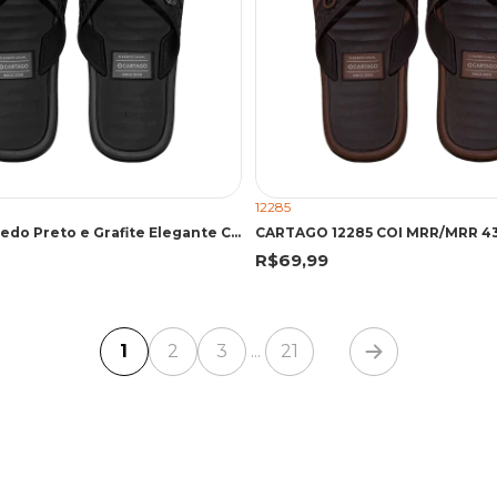
12285
Chinelo de Dedo Preto e Grafite Elegante Casual | Cartago
R$69,99
1
2
3
21
...