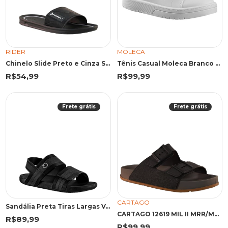
RIDER
MOLECA
Chinelo Slide Preto e Cinza Street | Rider
Tênis Casual Moleca Branco Textura Lisa
R$54,99
R$99,99
Frete grátis
Frete grátis
CARTAGO
Sandália Preta Tiras Largas Velcro | Cartago
CARTAGO 12619 MIL II MRR/MRR 43 MRR 12619 MARROM
R$89,99
R$99,99