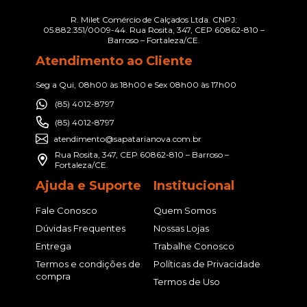
R. Milet Comércio de Calçados Ltda. CNPJ:
05.882.351/0009-44. Rua Rosita, 347, CEP 60862-810 –
Barroso – Fortaleza/CE.
Atendimento ao Cliente
Seg a Qui, 08h00 às 18h00 e Sex 08h00 às 17h00
(85) 4012-8797
(85) 4012-8797
atendimento@sapatarianova.com.br
Rua Rosita, 347, CEP 60862-810 – Barroso –
Fortaleza/CE.
Ajuda e Suporte
Institucional
Fale Conosco
Quem Somos
Dúvidas Frequentes
Nossas Lojas
Entrega
Trabalhe Conosco
Termos e condições de
Políticas de Privacidade
compra
Termos de Uso