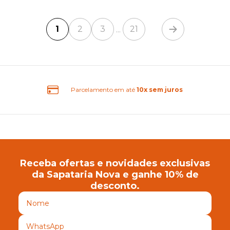
1
2
3
21
...
0x sem juros
Frete Grátis B
Receba ofertas e novidades exclusivas
da Sapataria Nova e ganhe 10% de
desconto.