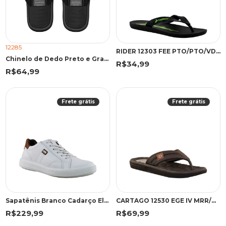
12285
RIDER 12303 FEE PTO/PTO/VDE 43 PKV 12303 PRETO/PRETO/VERDE
Chinelo de Dedo Preto e Grafite Elegante Casual | Cartago
R$34,99
R$64,99
Frete grátis
Frete grátis
Sapatênis Branco Cadarço Elástico | Pegada
CARTAGO 12530 EGE IV MRR/MRR/B 43 WGF 12530 MARROM/MARROM/BEGE
R$229,99
R$69,99