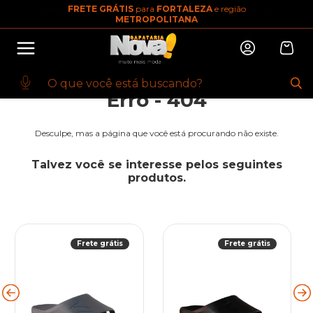
FRETE GRÁTIS
para
FORTALEZA
e região
10% OFF na primeira compra
METROPOLITANA
Abrir
Baixe o app. Cupom BEMVINDO10
(100+)
Erro - 404
Desculpe, mas a página que você está procurando não existe.
Talvez você se interesse pelos seguintes
produtos.
Frete grátis
Frete grátis