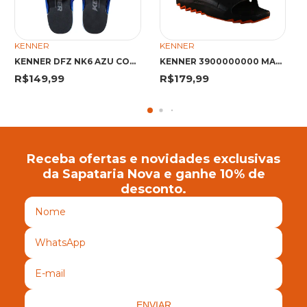
KENNER
KENNER
KENNER DFZ NK6 AZU COO/PTO 35 FDG DFZ AZUL COOL/PRETO
KENNER 3900000000 MAK PTO/LJA 3
R$149,99
R$179,99
Receba ofertas e novidades exclusivas
da Sapataria Nova e ganhe 10% de
desconto.
ENVIAR