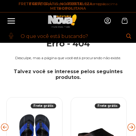
FRETE GRÁTIS
FRETE GRÁTIS
para o
para
NORDESTE
FORTALEZA
nas compras acima
e região
10% OFF na primeira compra
METROPOLITANA
de R$149,90
Abrir
Baixe o app. Cupom BEMVINDO10
(100+)
Erro - 404
Desculpe, mas a página que você está procurando não existe.
Talvez você se interesse pelos seguintes
produtos.
Frete grátis
Frete grátis