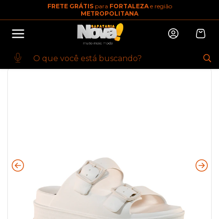
FRETE GRÁTIS
para
FORTALEZA
e região
10% OFF na primeira compra
METROPOLITANA
Abrir
Baixe o app. Cupom BEMVINDO10
(100+)
Início
·
FEMININO
·
CALCADO
·
TAMANCO
·
Tamanco Branco Duas
Fivelas | Moleca