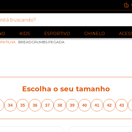
NO
KIDS
ESPORTIVO
CHINELO
ACES
PATILHA
·
BREADCRUMBS.PEGADA
Escolha o seu tamanho
3
34
35
36
37
38
39
40
41
42
43