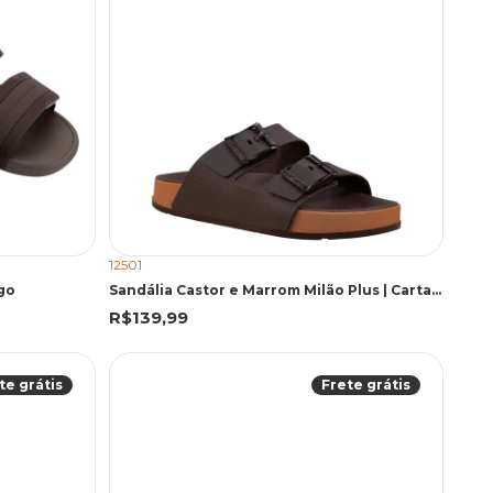
12501
go
Sandália Castor e Marrom Milão Plus | Cartago
R$139,99
te grátis
Frete grátis