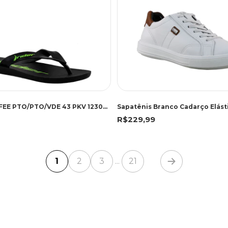
RIDER 12303 FEE PTO/PTO/VDE 43 PKV 12303 PRETO/PRETO/VERDE
Sapatênis Branco Cadarço Elást
R$229,99
1
2
3
21
...