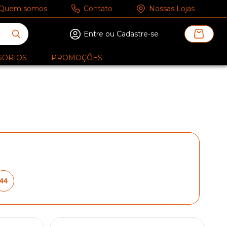
Quem somos
Contato
Nossas Lojas
Entre ou Cadastre-se
SORIOS
PROMOÇÕES
44