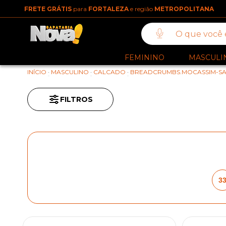
FRETE GRÁTIS
para
FORTALEZA
e região
METROPOLITANA
FEMININO
MASCULI
INÍCIO
·
MASCULINO
·
CALCADO
·
BREADCRUMBS.MOCASSIM-SA
FILTROS
3