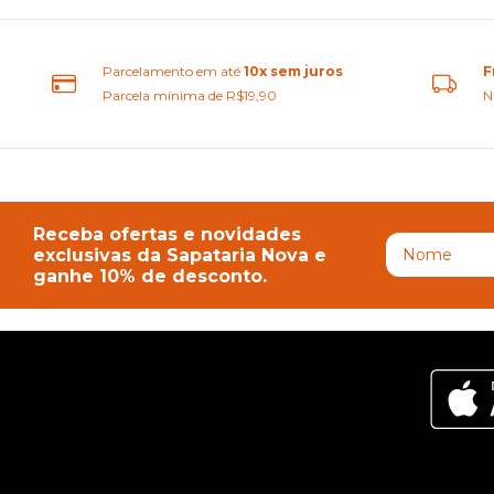
Parcelamento em até
10x sem juros
F
Parcela mínima de R$19,90
N
Receba ofertas e novidades
exclusivas da Sapataria Nova e
ganhe 10% de desconto.