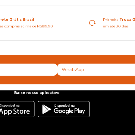
rete Grátis Brasil
Primeira
Troca G
as compras acima de R$199,90
em até 30 dias
Baixe nosso aplicativo