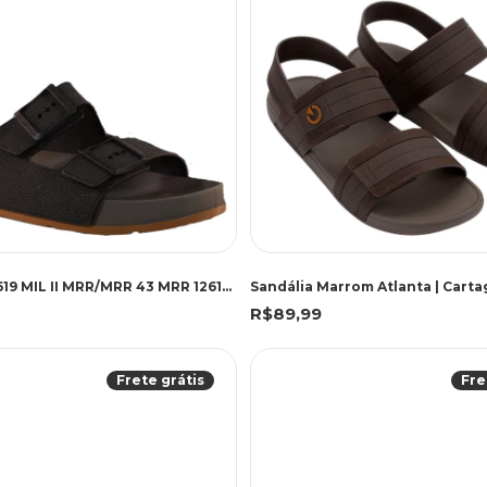
CARTAGO 12619 MIL II MRR/MRR 43 MRR 12619 MARROM
Sandália Marrom Atlanta | Carta
R$89,99
Frete grátis
Fre