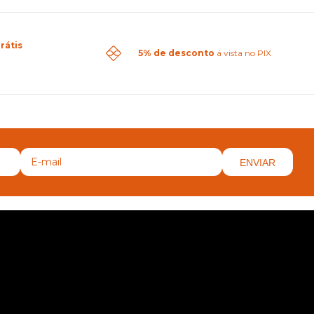
rátis
5% de desconto
á vista no PIX
ENVIAR