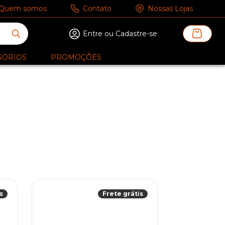
Quem somos
Contato
Nossas Lojas
Entre ou Cadastre-se
SORIOS
PROMOÇÕES
s
Frete grátis