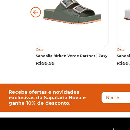
Zaxy
Zaxy
KENNER 3900000000 MAK BCO/PTO 2
Sandália Birken Verde Partner | Zaxy
R$99,99
R$99
Receba ofertas e novidades
exclusivas da Sapataria Nova e
ganhe 10% de desconto.