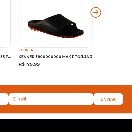
KENNER
KENNER
KENNER DFZ NK6 AZU COO/PTO 35 FDG DFZ AZUL COOL/PRETO
KENNER 3900000000 MAK PTO/LJA 3
R$179,99
R$179,99
ENVIAR