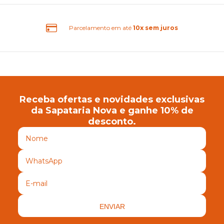
rcelamento em até
10x sem juros
Receba ofertas e novidades exclusivas
da Sapataria Nova e ganhe 10% de
desconto.
ENVIAR