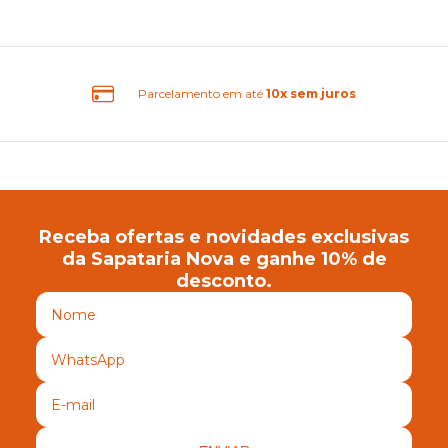
m até
10x sem juros
Frete G
Receba ofertas e novidades exclusivas
da Sapataria Nova e ganhe 10% de
desconto.