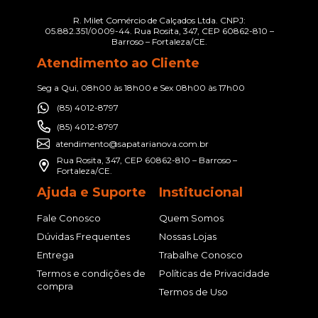
R. Milet Comércio de Calçados Ltda. CNPJ:
05.882.351/0009-44. Rua Rosita, 347, CEP 60862-810 –
Barroso – Fortaleza/CE.
Atendimento ao Cliente
Seg a Qui, 08h00 às 18h00 e Sex 08h00 às 17h00
(85) 4012-8797
(85) 4012-8797
atendimento@sapatarianova.com.br
Rua Rosita, 347, CEP 60862-810 – Barroso –
Fortaleza/CE.
Ajuda e Suporte
Institucional
Fale Conosco
Quem Somos
Dúvidas Frequentes
Nossas Lojas
Entrega
Trabalhe Conosco
Termos e condições de
Políticas de Privacidade
compra
Termos de Uso