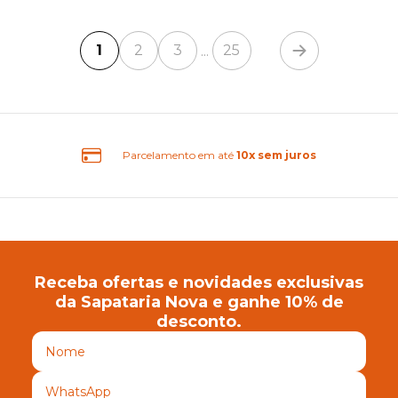
1
2
3
25
...
0x sem juros
Frete Grátis B
Receba ofertas e novidades exclusivas
da Sapataria Nova e ganhe 10% de
desconto.