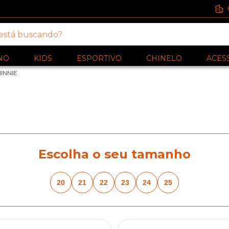
NO
KIDS
ESPORTIVO
CHINELO
ACES
INNIE
Escolha o seu tamanho
20
21
22
23
24
25