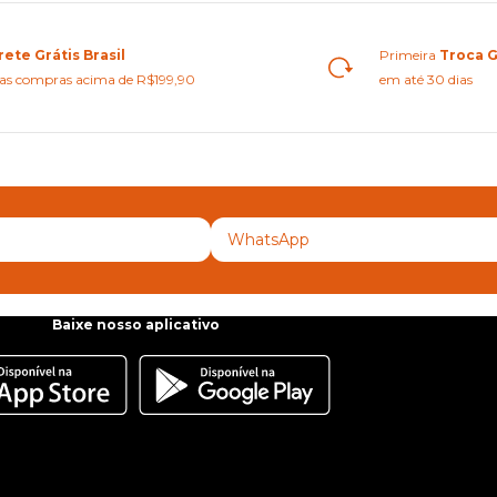
rete Grátis Brasil
Primeira
Troca G
as compras acima de R$199,90
em até 30 dias
Baixe nosso aplicativo