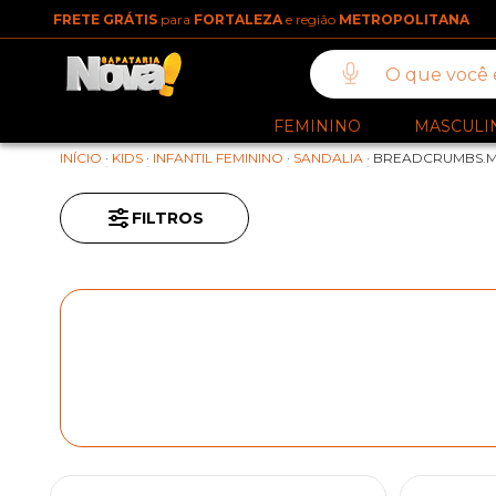
FRETE GRÁTIS
para
FORTALEZA
e região
METROPOLITANA
FEMININO
MASCULI
INÍCIO
·
KIDS
·
INFANTIL FEMININO
·
SANDALIA
·
BREADCRUMBS.M
FILTROS