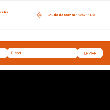
rátis
5% de desconto
á vista no PIX
ENVIAR