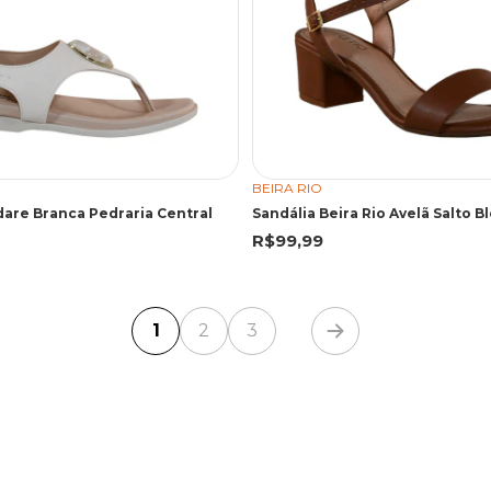
BEIRA RIO
are Branca Pedraria Central
Sandália Beira Rio Avelã Salto B
R$99,99
1
2
3