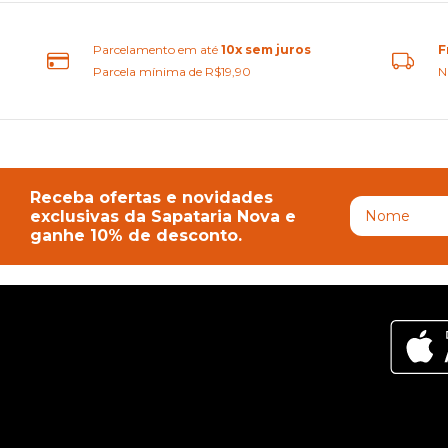
Parcelamento em até
10x sem juros
F
Parcela mínima de R$19,90
N
Receba ofertas e novidades
exclusivas da Sapataria Nova e
ganhe 10% de desconto.