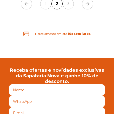
1
2
3
sem juros
Frete Grátis Bras
Receba ofertas e novidades exclusivas
da Sapataria Nova e ganhe 10% de
desconto.