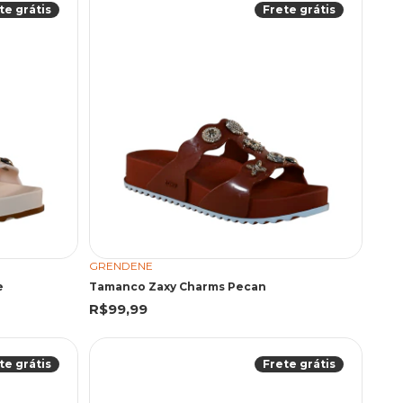
te grátis
Frete grátis
GRENDENE
e
Tamanco Zaxy Charms Pecan
R$99,99
te grátis
Frete grátis