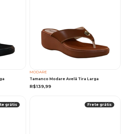
MODARE
ga
Tamanco Modare Avelã Tira Larga
R$139,99
te grátis
Frete grátis