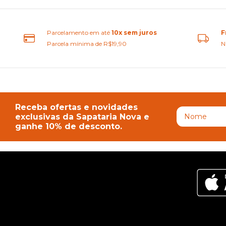
Parcelamento em até
10x sem juros
F
Parcela mínima de R$19,90
N
Receba ofertas e novidades
exclusivas da Sapataria Nova e
ganhe 10% de desconto.