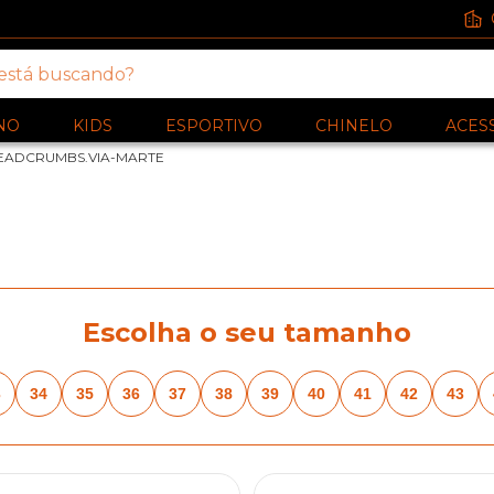
NO
KIDS
ESPORTIVO
CHINELO
ACES
EADCRUMBS.VIA-MARTE
Escolha o seu tamanho
3
34
35
36
37
38
39
40
41
42
43