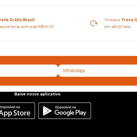
rete Grátis Brasil
Primeira
Troca G
as compras acima de R$199,90
em até 30 dias
Baixe nosso aplicativo