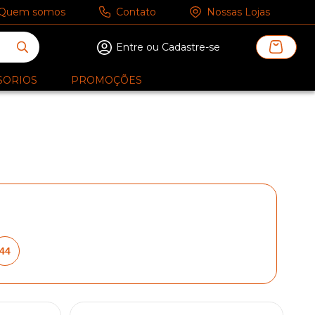
Quem somos
Contato
Nossas Lojas
Entre ou Cadastre-se
SORIOS
PROMOÇÕES
44