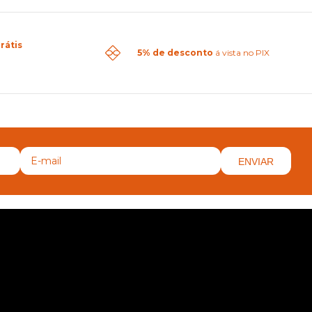
rátis
5% de desconto
á vista no PIX
ENVIAR