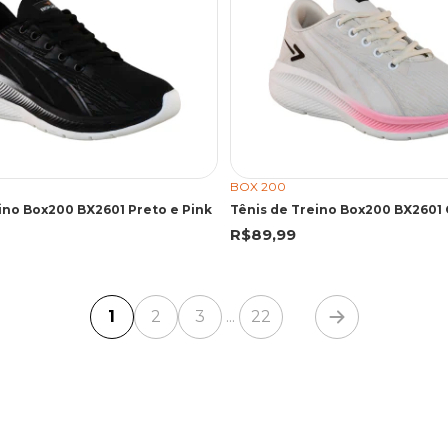
BOX 200
ino Box200 BX2601 Preto e Pink
R$89,99
1
2
3
22
...