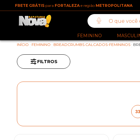
FRETE GRÁTIS
para
FORTALEZA
e região
METROPOLITANA
FEMININO
MASCULI
INÍCIO
·
FEMININO
·
BREADCRUMBS.CALCADOS-FEMININOS
·
BR
FILTROS
3