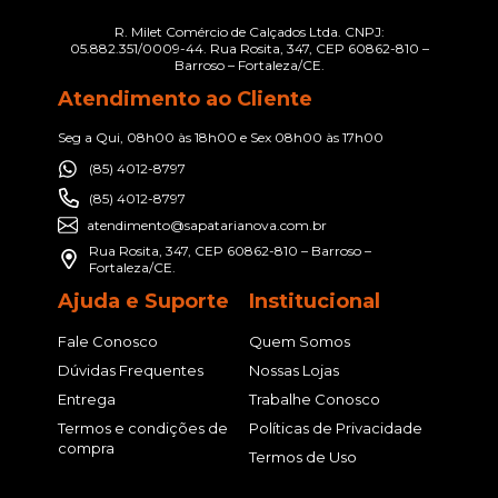
R. Milet Comércio de Calçados Ltda. CNPJ:
05.882.351/0009-44. Rua Rosita, 347, CEP 60862-810 –
Barroso – Fortaleza/CE.
Atendimento ao Cliente
Seg a Qui, 08h00 às 18h00 e Sex 08h00 às 17h00
(85) 4012-8797
(85) 4012-8797
atendimento@sapatarianova.com.br
Rua Rosita, 347, CEP 60862-810 – Barroso –
Fortaleza/CE.
Ajuda e Suporte
Institucional
Fale Conosco
Quem Somos
Dúvidas Frequentes
Nossas Lojas
Entrega
Trabalhe Conosco
Termos e condições de
Políticas de Privacidade
compra
Termos de Uso