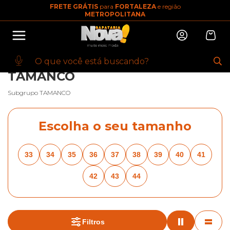
FRETE GRÁTIS
para
FORTALEZA
e região
10% OFF na primeira compra
METROPOLITANA
Abrir
Baixe o app. Cupom BEMVINDO10
(100+)
INÍCIO
·
FEMININO
·
BREADCRUMBS.CALCADOS-FEMININOS
·
TAMANCO
·
BREADCRUMBS.VIA-MARTE
TAMANCO
Subgrupo TAMANCO
Escolha o seu tamanho
33
34
35
36
37
38
39
40
41
42
43
44
Filtros