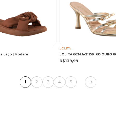
LOLITA
lã Laço | Modare
R$139,99
1
2
3
4
5