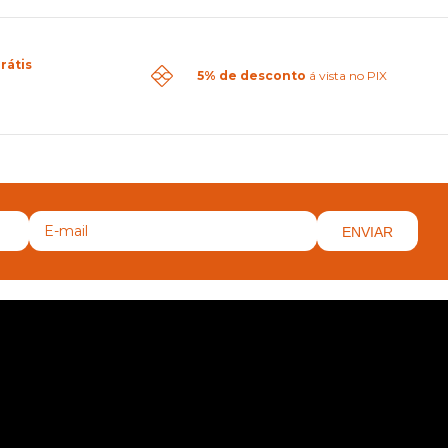
rátis
5% de desconto
á vista no PIX
ENVIAR