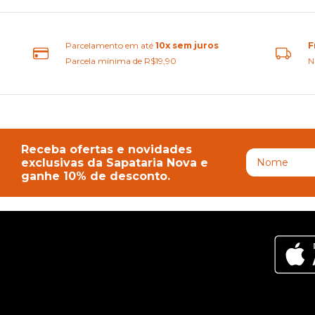
Parcelamento em até
10x sem juros
F
Parcela mínima de R$19,90
N
Receba ofertas e novidades
exclusivas da Sapataria Nova e
ganhe 10% de desconto.