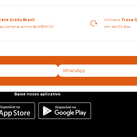
rete Grátis Brasil
Primeira
Troca G
as compras acima de R$199,90
em até 30 dias
Baixe nosso aplicativo