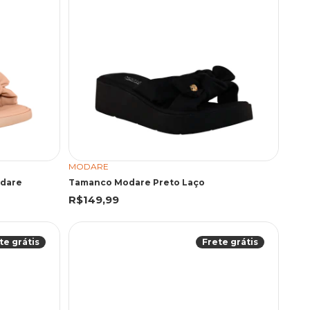
MODARE
odare
Tamanco Modare Preto Laço
R$149,99
te grátis
Frete grátis