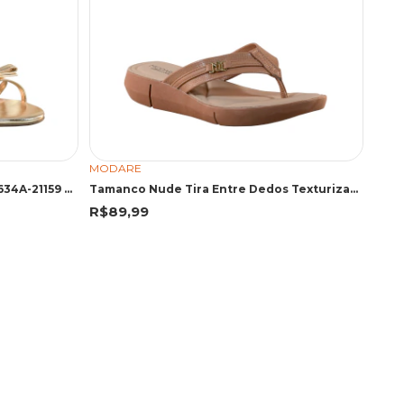
MODARE
LOLITA 6634A-21159 IRO OURO 6634A-21159 OURO
Tamanco Nude Tira Entre Dedos Texturizada | Modare
R$89,99