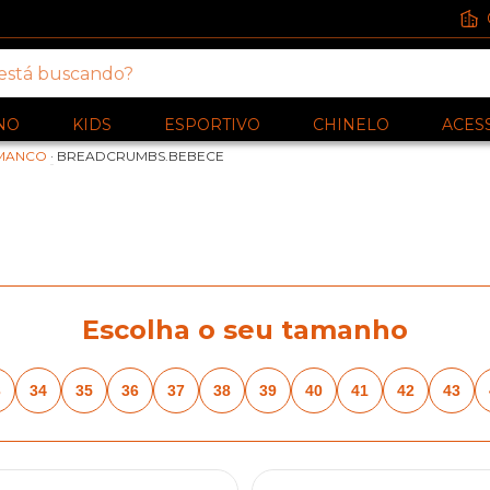
NO
KIDS
ESPORTIVO
CHINELO
ACES
MANCO
·
BREADCRUMBS.BEBECE
Escolha o seu tamanho
3
34
35
36
37
38
39
40
41
42
43