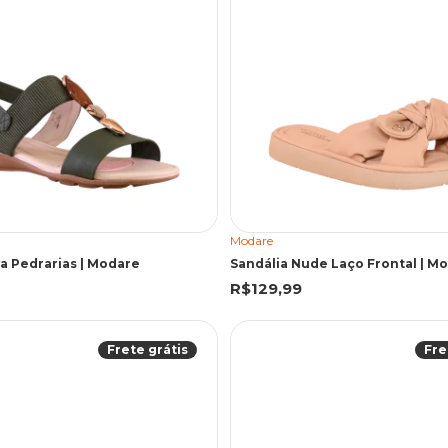
Modare
va Pedrarias | Modare
Sandália Nude Laço Frontal | M
R$129,99
Frete grátis
Fre