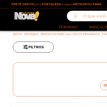
FRETE GRÁTIS
para
FORTALEZA
e região
METROPOLITANA
FEMININO
MASCULI
INÍCIO
·
FEMININO
·
BREADCRUMBS.CALCADOS-FEMININOS
·
TA
FILTROS
3