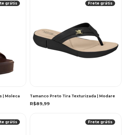
te grátis
Frete grátis
s | Moleca
Tamanco Preto Tira Texturizada | Modare
R$89,99
te grátis
Frete grátis