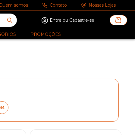
Quem somos
Contato
Nossas Lojas
Entre ou Cadastre-se
SORIOS
PROMOÇÕES
44