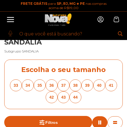
FRETE GRÁTIS
para
SP, RJ, MG e PE
nas compras
10% OFF na primeira compra
acima de R$99,00
Abrir
Baixe o app. Cupom BEMVINDO10
(100+)
INÍCIO
·
FEMININO
·
BREADCRUMBS.CALCADOS-FEMININOS
·
SANDALIA
·
BREADCRUMBS.ZAXY
SANDALIA
Subgrupo SANDALIA
Escolha o seu tamanho
33
34
35
36
37
38
39
40
41
42
43
44
Filtros