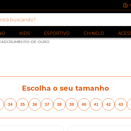
NO
KIDS
ESPORTIVO
CHINELO
ACES
EADCRUMBS.FIO-DE-OURO
Escolha o seu tamanho
3
34
35
36
37
38
39
40
41
42
43