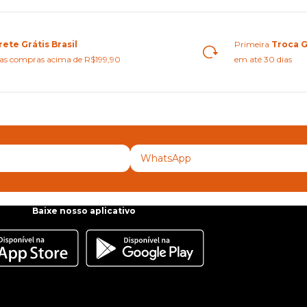
rete Grátis Brasil
Primeira
Troca G
as compras acima de R$199,90
em até 30 dias
Baixe nosso aplicativo