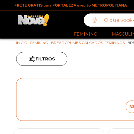
FRETE GRÁTIS
para
FORTALEZA
e região
METROPOLITANA
FEMININO
MASCULI
INÍCIO
·
FEMININO
·
BREADCRUMBS.CALCADOS-FEMININOS
·
BR
FILTROS
3