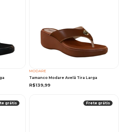
MODARE
ga
Tamanco Modare Avelã Tira Larga
R$139,99
te grátis
Frete grátis