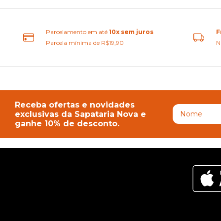
Parcelamento em até
10x sem juros
F
Parcela mínima de R$19,90
N
Receba ofertas e novidades
exclusivas da Sapataria Nova e
ganhe 10% de desconto.