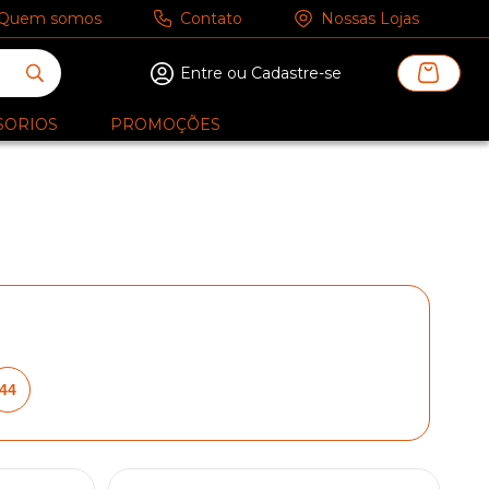
Quem somos
Contato
Nossas Lojas
Entre ou Cadastre-se
SORIOS
PROMOÇÕES
44