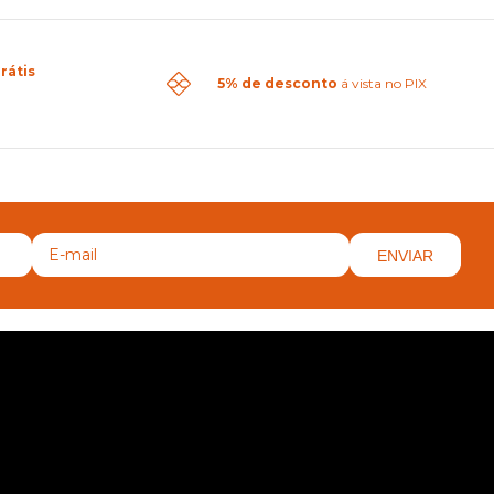
rátis
5% de desconto
á vista no PIX
ENVIAR