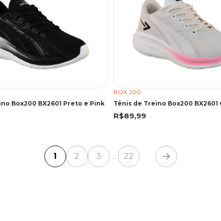
BOX 200
ino Box200 BX2601 Preto e Pink
R$89,99
1
2
3
22
...