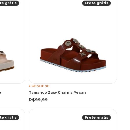
te grátis
Frete grátis
GRENDENE
e
Tamanco Zaxy Charms Pecan
R$99,99
te grátis
Frete grátis