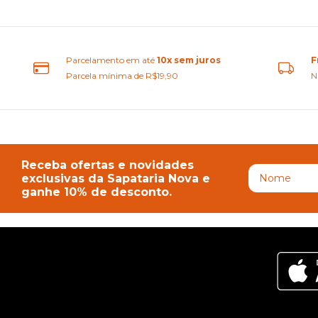
Parcelamento em até
10x sem juros
F
Parcela mínima de R$19,90
N
Receba ofertas e novidades
exclusivas da Sapataria Nova e
ganhe 10% de desconto.