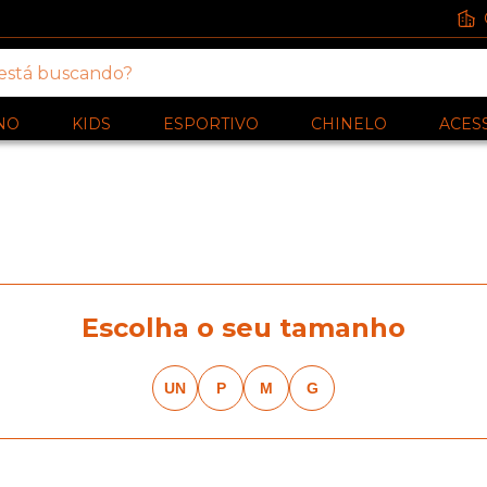
NO
KIDS
ESPORTIVO
CHINELO
ACES
Escolha o seu tamanho
UN
P
M
G