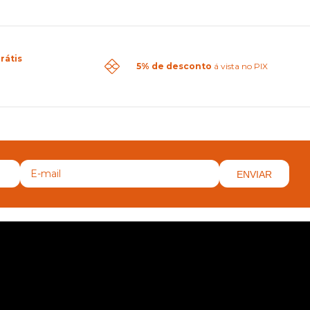
rátis
5% de desconto
á vista no PIX
ENVIAR