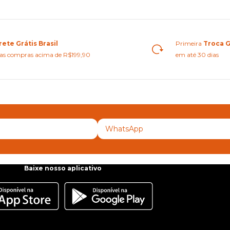
rete Grátis Brasil
Primeira
Troca G
as compras acima de R$199,90
em até 30 dias
Baixe nosso aplicativo