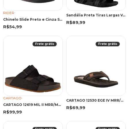
RIDER
Sandália Preta Tiras Largas Velcro | Cartago
Chinelo Slide Preto e Cinza Street | Rider
R$89,99
R$54,99
Frete grátis
Frete grátis
CARTAGO
CARTAGO 12530 EGE IV MRR/MRR/B 43 WGF 12530 MARROM/MARROM/BEGE
CARTAGO 12619 MIL II MRR/MRR 43 MRR 12619 MARROM
R$69,99
R$99,99