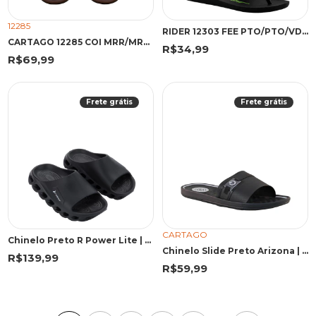
12285
RIDER 12303 FEE PTO/PTO/VDE 43 PKV 12303 PRETO/PRETO/VERDE
CARTAGO 12285 COI MRR/MRR 43 MOF 12285 MARROM/MARROM
R$34,99
R$69,99
Frete grátis
Frete grátis
CARTAGO
Chinelo Preto R Power Lite | Rider
Chinelo Slide Preto Arizona | Cartago
R$139,99
R$59,99