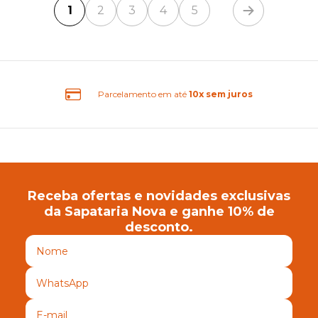
1
2
3
4
5
amento em até
10x sem juros
Receba ofertas e novidades exclusivas
da Sapataria Nova e ganhe 10% de
desconto.