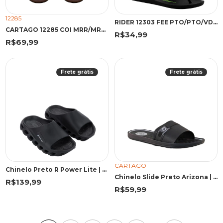
12285
RIDER 12303 FEE PTO/PTO/VDE 43 PKV 12303 PRETO/PRETO/VERDE
CARTAGO 12285 COI MRR/MRR 43 MOF 12285 MARROM/MARROM
R$34,99
R$69,99
Frete grátis
Frete grátis
CARTAGO
Chinelo Preto R Power Lite | Rider
Chinelo Slide Preto Arizona | Cartago
R$139,99
R$59,99