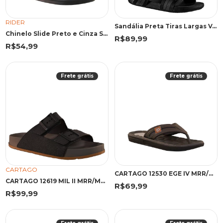
RIDER
Sandália Preta Tiras Largas Velcro | Cartago
Chinelo Slide Preto e Cinza Street | Rider
R$89,99
R$54,99
Frete grátis
Frete grátis
CARTAGO
CARTAGO 12530 EGE IV MRR/MRR/B 43 WGF 12530 MARROM/MARROM/BEGE
CARTAGO 12619 MIL II MRR/MRR 43 MRR 12619 MARROM
R$69,99
R$99,99