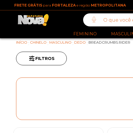
FRETE GRÁTIS
para
FORTALEZA
e região
METROPOLITANA
FEMININO
MASCULI
INÍCIO
·
CHINELO
·
MASCULINO
·
DEDO
·
BREADCRUMBS.RIDER
FILTROS