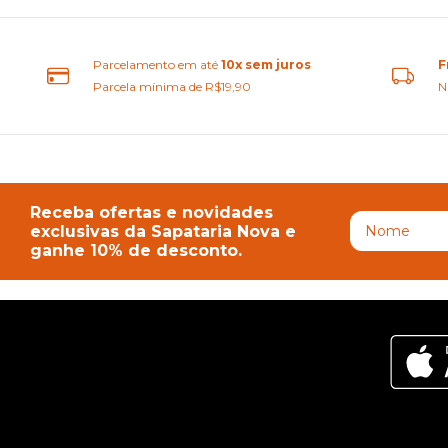
Parcelamento em até
10x sem juros
F
Parcela mínima de R$19,90
N
Receba ofertas e novidades
exclusivas da Sapataria Nova e
ganhe 10% de desconto.