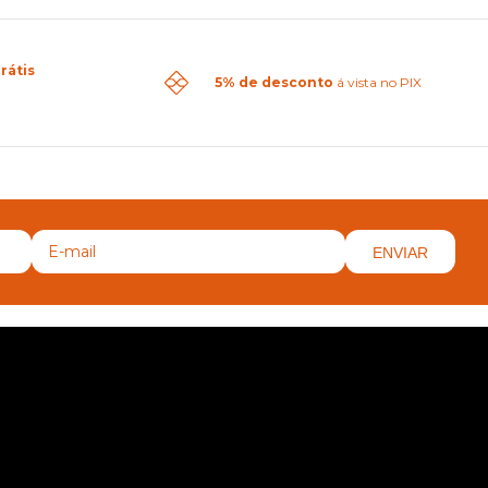
rátis
5% de desconto
á vista no PIX
ENVIAR