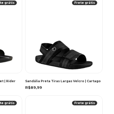
te grátis
Frete grátis
et | Rider
Sandália Preta Tiras Largas Velcro | Cartago
R$89,99
te grátis
Frete grátis