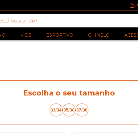
NO
KIDS
ESPORTIVO
CHINELO
ACES
Escolha o seu tamanho
33/34
35/36
37/38