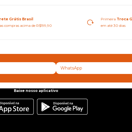
rete Grátis Brasil
Primeira
Troca G
as compras acima de R$199,90
em até 30 dias
Baixe nosso aplicativo