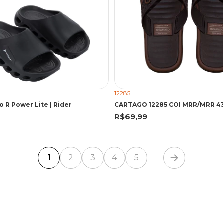
12285
o R Power Lite | Rider
R$69,99
1
2
3
4
5