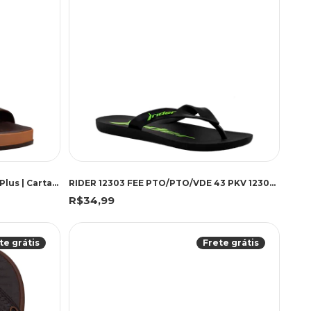
Sandália Castor e Marrom Milão Plus | Cartago
RIDER 12303 FEE PTO/PTO/VDE 43 PKV 12303 PRETO/PRETO/VERDE
R$34,99
te grátis
Frete grátis