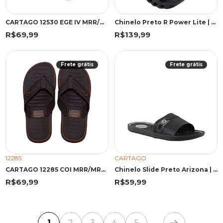
CARTAGO 12530 EGE IV MRR/MRR/B 43 WGF 12530 MARROM/MARROM/BEGE
Chinelo Preto R Power Lite | Rider
R$69,99
R$139,99
Frete grátis
Frete grátis
12285
CARTAGO
CARTAGO 12285 COI MRR/MRR 43 MOF 12285 MARROM/MARROM
Chinelo Slide Preto Arizona | Cartago
R$69,99
R$59,99
1
2
3
4
5