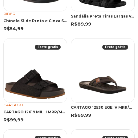
RIDER
Sandália Preta Tiras Largas Velcro | Cartago
Chinelo Slide Preto e Cinza Street | Rider
R$89,99
R$54,99
Frete grátis
Frete grátis
CARTAGO
CARTAGO 12530 EGE IV MRR/MRR/B 43 WGF 12530 MARROM/MARROM/BEGE
CARTAGO 12619 MIL II MRR/MRR 43 MRR 12619 MARROM
R$69,99
R$99,99