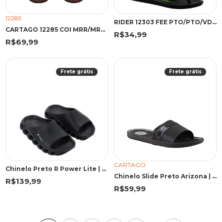
12285
RIDER 12303 FEE PTO/PTO/VDE 43 PKV 12303 PRETO/PRETO/VERDE
CARTAGO 12285 COI MRR/MRR 43 MOF 12285 MARROM/MARROM
R$34,99
R$69,99
Frete grátis
Frete grátis
CARTAGO
Chinelo Preto R Power Lite | Rider
Chinelo Slide Preto Arizona | Cartago
R$139,99
R$59,99