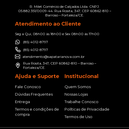
R. Milet Comércio de Calçados Ltda. CNPJ:
05.882.351/0009-44. Rua Rosita, 347, CEP 60862-810 –
Barroso – Fortaleza/CE.
Atendimento ao Cliente
Seg a Qui, 08h00 às 18h00 e Sex 08h00 às 17h00
(85) 4012-8797
(85) 4012-8797
atendimento@sapatarianova.com.br
Rua Rosita, 347, CEP 60862-810 – Barroso –
Fortaleza/CE.
Ajuda e Suporte
Institucional
Fale Conosco
Quem Somos
Dúvidas Frequentes
Nossas Lojas
Entrega
Trabalhe Conosco
Termos e condições de
Políticas de Privacidade
compra
Termos de Uso