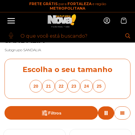
FRETE GRÁTIS
para
FORTALEZA
e região
10% OFF na primeira compra
METROPOLITANA
Abrir
Baixe o app. Cupom BEMVINDO10
(100+)
INÍCIO
·
KIDS
·
COLEGIAL
·
SANDALIA
·
SANDALIA
SANDALIA
Subgrupo SANDALIA
Escolha o seu tamanho
20
21
22
23
24
25
Filtros