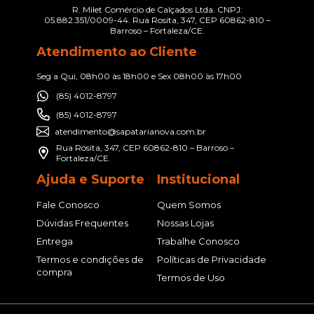
R. Milet Comércio de Calçados Ltda. CNPJ:
05.882.351/0009-44. Rua Rosita, 347, CEP 60862-810 –
Barroso – Fortaleza/CE.
Atendimento ao Cliente
Seg a Qui, 08h00 às 18h00 e Sex 08h00 às 17h00
(85) 4012-8797
(85) 4012-8797
atendimento@sapatarianova.com.br
Rua Rosita, 347, CEP 60862-810 – Barroso –
Fortaleza/CE.
Ajuda e Suporte
Institucional
Fale Conosco
Quem Somos
Dúvidas Frequentes
Nossas Lojas
Entrega
Trabalhe Conosco
Termos e condições de
Políticas de Privacidade
compra
Termos de Uso