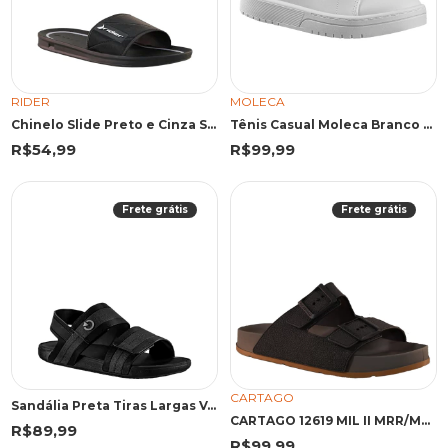
RIDER
MOLECA
Chinelo Slide Preto e Cinza Street | Rider
Tênis Casual Moleca Branco Textura Lisa
R$54,99
R$99,99
Frete grátis
Frete grátis
CARTAGO
Sandália Preta Tiras Largas Velcro | Cartago
CARTAGO 12619 MIL II MRR/MRR 43 MRR 12619 MARROM
R$89,99
R$99,99