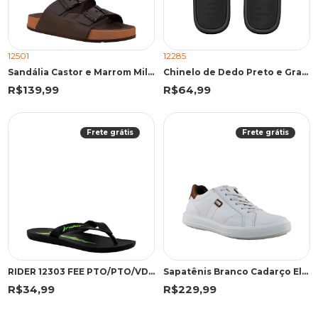
12501
12285
Sandália Castor e Marrom Milão Plus | Cartago
Chinelo de Dedo Preto e Grafite Elegante Casual | Cartago
R$139,99
R$64,99
Frete grátis
Frete grátis
RIDER 12303 FEE PTO/PTO/VDE 43 PKV 12303 PRETO/PRETO/VERDE
Sapatênis Branco Cadarço Elástico | Pegada
R$34,99
R$229,99