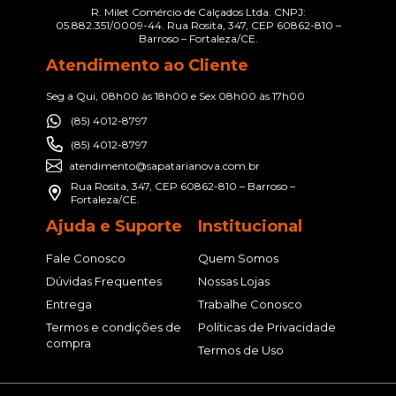
R. Milet Comércio de Calçados Ltda. CNPJ:
05.882.351/0009-44. Rua Rosita, 347, CEP 60862-810 –
Barroso – Fortaleza/CE.
Atendimento ao Cliente
Seg a Qui, 08h00 às 18h00 e Sex 08h00 às 17h00
(85) 4012-8797
(85) 4012-8797
atendimento@sapatarianova.com.br
Rua Rosita, 347, CEP 60862-810 – Barroso –
Fortaleza/CE.
Ajuda e Suporte
Institucional
Fale Conosco
Quem Somos
Dúvidas Frequentes
Nossas Lojas
Entrega
Trabalhe Conosco
Termos e condições de
Políticas de Privacidade
compra
Termos de Uso