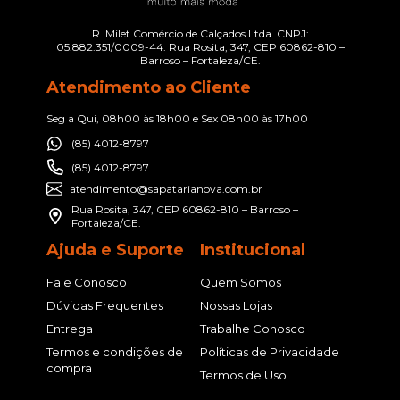
R. Milet Comércio de Calçados Ltda. CNPJ:
05.882.351/0009-44. Rua Rosita, 347, CEP 60862-810 –
Barroso – Fortaleza/CE.
Atendimento ao Cliente
Seg a Qui, 08h00 às 18h00 e Sex 08h00 às 17h00
(85) 4012-8797
(85) 4012-8797
atendimento@sapatarianova.com.br
Rua Rosita, 347, CEP 60862-810 – Barroso –
Fortaleza/CE.
Ajuda e Suporte
Institucional
Fale Conosco
Quem Somos
Dúvidas Frequentes
Nossas Lojas
Entrega
Trabalhe Conosco
Termos e condições de
Políticas de Privacidade
compra
Termos de Uso