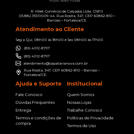
R. Milet Comércio de Calçados Ltda. CNPJ:
05.882.351/0009-44. Rua Rosita, 347, CEP 60862-810 –
Barroso – Fortaleza/CE.
Atendimento ao Cliente
Seg a Qui, 08h00 às 18h00 e Sex 08h00 às 17h00
(85) 4012-8797
(85) 4012-8797
atendimento@sapatarianova.com.br
Rua Rosita, 347, CEP 60862-810 – Barroso –
Fortaleza/CE.
Ajuda e Suporte
Institucional
Fale Conosco
Quem Somos
Dúvidas Frequentes
Nossas Lojas
Entrega
Trabalhe Conosco
Termos e condições de
Políticas de Privacidade
compra
Termos de Uso