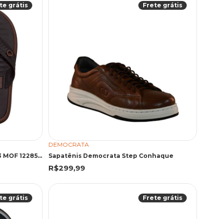
te grátis
Frete grátis
DEMOCRATA
CARTAGO 12285 COI MRR/MRR 43 MOF 12285 MARROM/MARROM
Sapatênis Democrata Step Conhaque
R$299,99
te grátis
Frete grátis