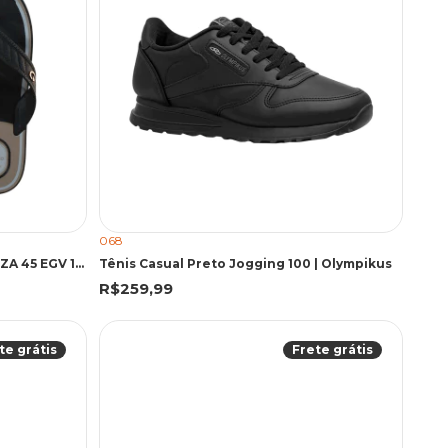
068
CARTAGO 12640 DUR PTO/BGE/CZA 45 EGV 12640 PRETO/BEGE/CINZA
Tênis Casual Preto Jogging 100 | Olympikus
R$259,99
te grátis
Frete grátis