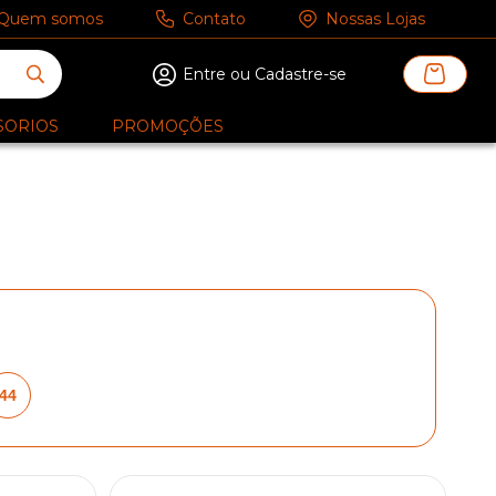
Quem somos
Contato
Nossas Lojas
Entre ou Cadastre-se
SORIOS
PROMOÇÕES
44