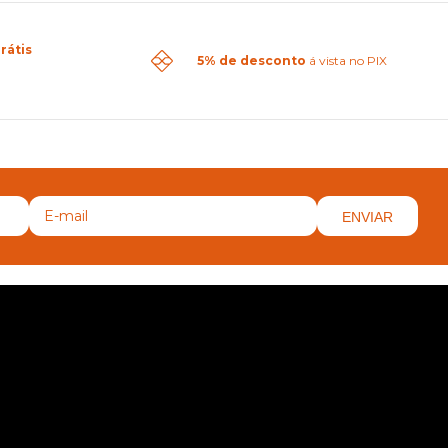
rátis
5% de desconto
á vista no PIX
ENVIAR