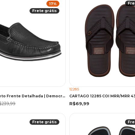
Fre
17
%
Frete grátis
12285
Sapatilha Preto Frente Detalhada | Democrata
R$69,99
$239,99
Frete grátis
Fre