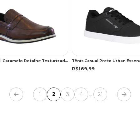
Sapato Social Caramelo Detalhe Texturizado | Freeland
Tênis Casual Preto Urban Essen
R$169,99
1
2
3
4
21
...