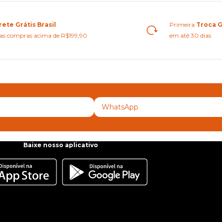
rete Grátis Brasil
Primeira
Troca G
as compras acima de R$199,90
em até 30 dias
Baixe nosso aplicativo