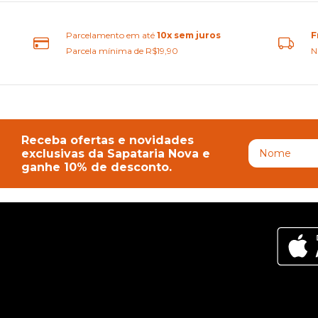
Parcelamento em até
10x sem juros
F
Parcela mínima de R$19,90
N
Receba ofertas e novidades
exclusivas da Sapataria Nova e
ganhe 10% de desconto.