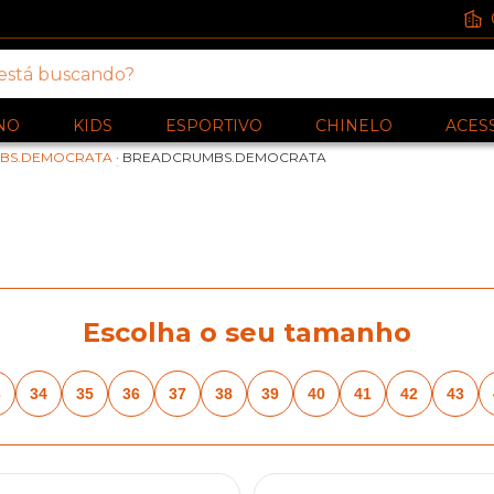
NO
KIDS
ESPORTIVO
CHINELO
ACES
BS.DEMOCRATA
·
BREADCRUMBS.DEMOCRATA
Escolha o seu tamanho
3
34
35
36
37
38
39
40
41
42
43