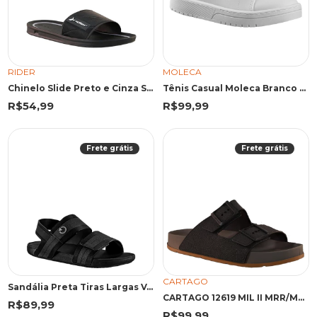
RIDER
MOLECA
Chinelo Slide Preto e Cinza Street | Rider
Tênis Casual Moleca Branco Textura Lisa
R$54,99
R$99,99
Frete grátis
Frete grátis
CARTAGO
Sandália Preta Tiras Largas Velcro | Cartago
CARTAGO 12619 MIL II MRR/MRR 43 MRR 12619 MARROM
R$89,99
R$99,99