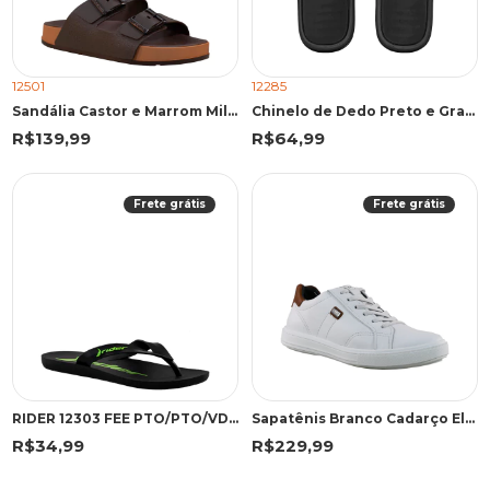
12501
12285
Sandália Castor e Marrom Milão Plus | Cartago
Chinelo de Dedo Preto e Grafite Elegante Casual | Cartago
R$139,99
R$64,99
Frete grátis
Frete grátis
RIDER 12303 FEE PTO/PTO/VDE 43 PKV 12303 PRETO/PRETO/VERDE
Sapatênis Branco Cadarço Elástico | Pegada
R$34,99
R$229,99