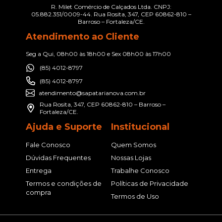
R. Milet Comércio de Calçados Ltda. CNPJ:
05.882.351/0009-44. Rua Rosita, 347, CEP 60862-810 –
Barroso – Fortaleza/CE.
Atendimento ao Cliente
Seg a Qui, 08h00 às 18h00 e Sex 08h00 às 17h00
(85) 4012-8797
(85) 4012-8797
atendimento@sapatarianova.com.br
Rua Rosita, 347, CEP 60862-810 – Barroso –
Fortaleza/CE.
Ajuda e Suporte
Institucional
Fale Conosco
Quem Somos
Dúvidas Frequentes
Nossas Lojas
Entrega
Trabalhe Conosco
Termos e condições de
Políticas de Privacidade
compra
Termos de Uso