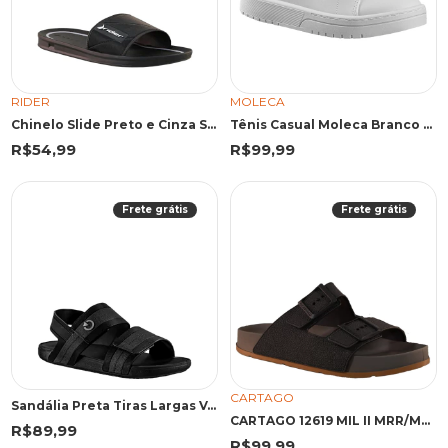
RIDER
MOLECA
Chinelo Slide Preto e Cinza Street | Rider
Tênis Casual Moleca Branco Textura Lisa
R$54,99
R$99,99
Frete grátis
Frete grátis
CARTAGO
Sandália Preta Tiras Largas Velcro | Cartago
CARTAGO 12619 MIL II MRR/MRR 43 MRR 12619 MARROM
R$89,99
R$99,99