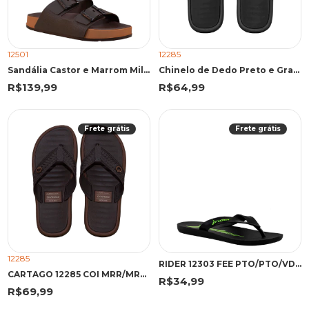
12501
12285
Sandália Castor e Marrom Milão Plus | Cartago
Chinelo de Dedo Preto e Grafite Elegante Casual | Cartago
R$139,99
R$64,99
Frete grátis
Frete grátis
12285
RIDER 12303 FEE PTO/PTO/VDE 43 PKV 12303 PRETO/PRETO/VERDE
CARTAGO 12285 COI MRR/MRR 43 MOF 12285 MARROM/MARROM
R$34,99
R$69,99