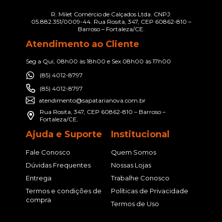
R. Milet Comércio de Calçados Ltda. CNPJ:
05.882.351/0009-44. Rua Rosita, 347, CEP 60862-810 –
Barroso – Fortaleza/CE.
Atendimento ao Cliente
Seg a Qui, 08h00 às 18h00 e Sex 08h00 às 17h00
(85) 4012-8797
(85) 4012-8797
atendimento@sapatarianova.com.br
Rua Rosita, 347, CEP 60862-810 – Barroso –
Fortaleza/CE.
Ajuda e Suporte
Institucional
Fale Conosco
Quem Somos
Dúvidas Frequentes
Nossas Lojas
Entrega
Trabalhe Conosco
Termos e condições de
Políticas de Privacidade
compra
Termos de Uso