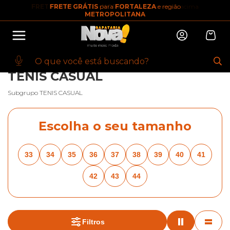
FRETE GRÁTIS
para
FORTALEZA
e região
10% OFF na primeira compra
METROPOLITANA
Abrir
Baixe o app. Cupom BEMVINDO10
(100+)
INÍCIO
·
MASCULINO
·
CALCADO
·
TENIS CASUAL
·
BREADCRUMBS.ADIDAS
·
BREADCRUMBS.ADIDAS
TENIS CASUAL
Subgrupo TENIS CASUAL
Escolha o seu tamanho
33
34
35
36
37
38
39
40
41
42
43
44
Filtros