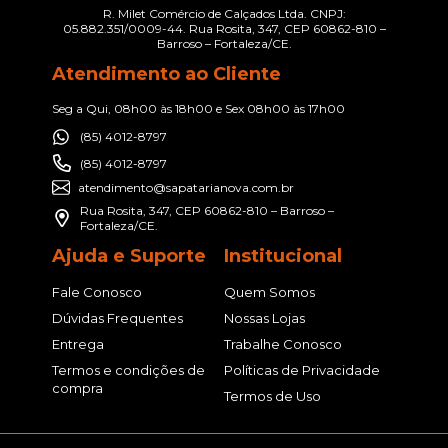
R. Milet Comércio de Calçados Ltda. CNPJ:
05.882.351/0009-44. Rua Rosita, 347, CEP 60862-810 –
Barroso – Fortaleza/CE.
Atendimento ao Cliente
Seg a Qui, 08h00 às 18h00 e Sex 08h00 às 17h00
(85) 4012-8797
(85) 4012-8797
atendimento@sapatarianova.com.br
Rua Rosita, 347, CEP 60862-810 – Barroso –
Fortaleza/CE.
Ajuda e Suporte
Institucional
Fale Conosco
Quem Somos
Dúvidas Frequentes
Nossas Lojas
Entrega
Trabalhe Conosco
Termos e condições de
Políticas de Privacidade
compra
Termos de Uso