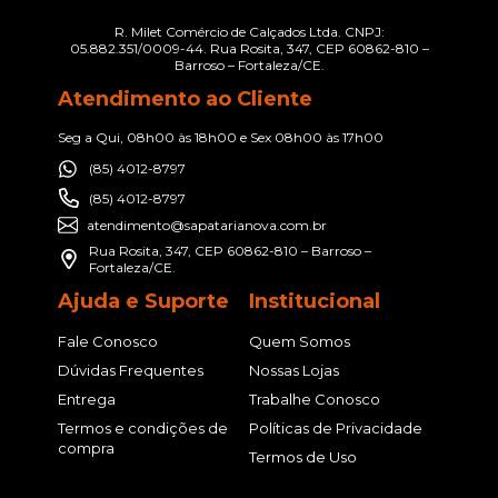
R. Milet Comércio de Calçados Ltda. CNPJ:
05.882.351/0009-44. Rua Rosita, 347, CEP 60862-810 –
Barroso – Fortaleza/CE.
Atendimento ao Cliente
Seg a Qui, 08h00 às 18h00 e Sex 08h00 às 17h00
(85) 4012-8797
(85) 4012-8797
atendimento@sapatarianova.com.br
Rua Rosita, 347, CEP 60862-810 – Barroso –
Fortaleza/CE.
Ajuda e Suporte
Institucional
Fale Conosco
Quem Somos
Dúvidas Frequentes
Nossas Lojas
Entrega
Trabalhe Conosco
Termos e condições de
Políticas de Privacidade
compra
Termos de Uso