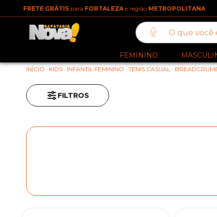
FRETE GRÁTIS
para
FORTALEZA
e região
METROPOLITANA
FEMININO
MASCULI
INÍCIO
·
KIDS
·
INFANTIL FEMININO
·
TENIS CASUAL
·
BREADCRUMB
FILTROS