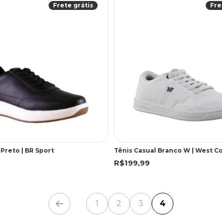
Frete grátis
Fre
 Preto | BR Sport
Tênis Casual Branco W | West C
R$199,99
1
2
3
4