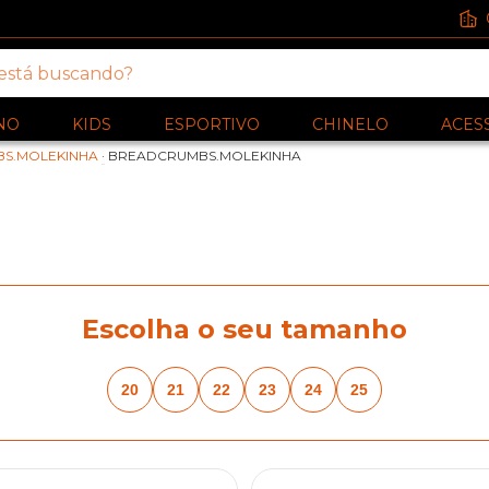
NO
KIDS
ESPORTIVO
CHINELO
ACES
S.MOLEKINHA
·
BREADCRUMBS.MOLEKINHA
Escolha o seu tamanho
20
21
22
23
24
25