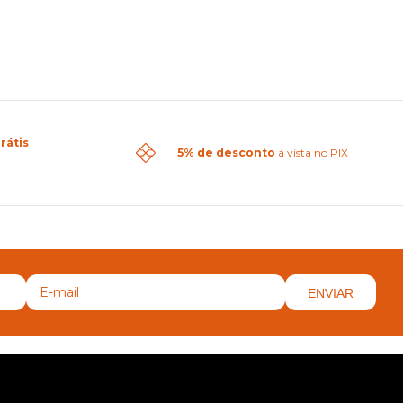
rátis
5% de desconto
á vista no PIX
ENVIAR