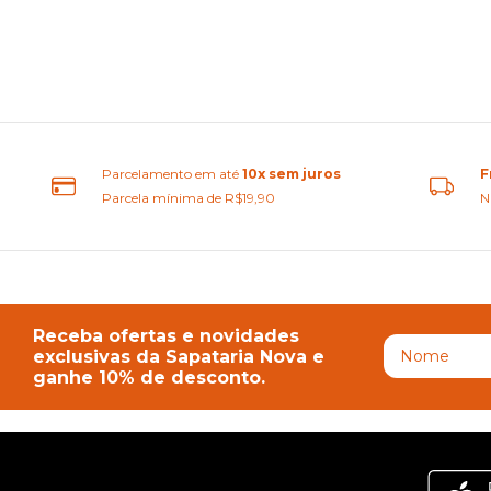
Parcelamento em até
10x sem juros
F
Parcela mínima de R$19,90
N
Receba ofertas e novidades
exclusivas da Sapataria Nova e
ganhe 10% de desconto.