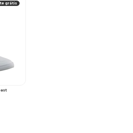
te grátis
oast