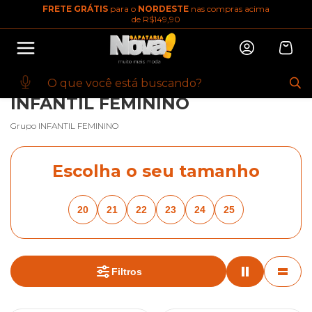
FRETE GRÁTIS
para o
NORDESTE
nas compras acima
10% OFF na primeira compra
de R$149,90
Abrir
Baixe o app. Cupom BEMVINDO10
(100+)
INÍCIO
·
KIDS
·
INFANTIL FEMININO
·
BREADCRUMBS.KLIN
·
BREADCRUMBS.KLIN
INFANTIL FEMININO
Grupo INFANTIL FEMININO
Escolha o seu tamanho
20
21
22
23
24
25
Filtros